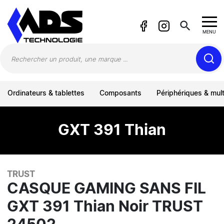
Panneau de gestion des cookies
search
MENU
Ordinateurs & tablettes
Composants
Périphériques & mul
GXT 391 Thian
TRUST
CASQUE GAMING SANS FIL
GXT 391 Thian Noir TRUST