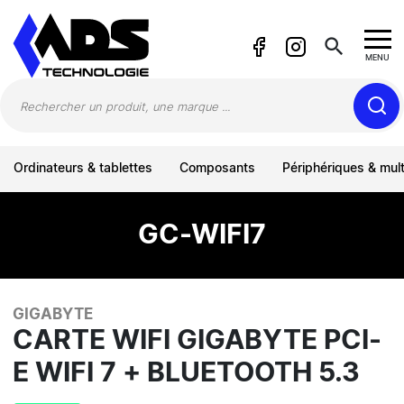
Panneau de gestion des cookies
search
MENU
Ordinateurs & tablettes
Composants
Périphériques & mul
GC-WIFI7
GIGABYTE
CARTE WIFI GIGABYTE PCI-
E WIFI 7 + BLUETOOTH 5.3