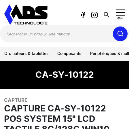
Panneau de gestion des cookies
search
MENU
Ordinateurs & tablettes
Composants
Périphériques & mul
CA-SY-10122
CAPTURE
CAPTURE CA-SY-10122
POS SYSTEM 15" LCD