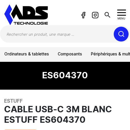
Panneau de gestion des cookies
search
MENU
Ordinateurs & tablettes
Composants
Périphériques & mul
ES604370
ESTUFF
CABLE USB-C 3M BLANC
ESTUFF ES604370