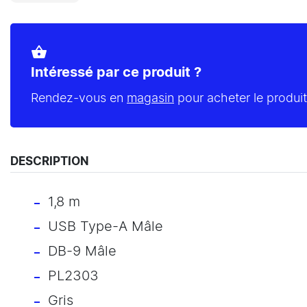
shopping_basket
Intéressé par ce produit ?
Rendez-vous en
magasin
pour acheter le produit
DESCRIPTION
1,8 m
USB Type-A Mâle
DB-9 Mâle
PL2303
Gris