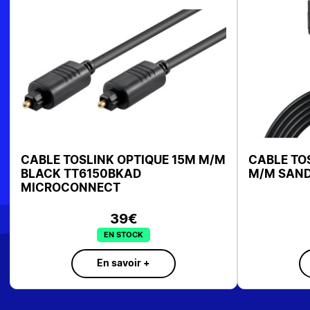
 2M M/M
CABLE TOSLINK OPTIQUE 15M M/M
C
BLACK TT6150BKAD
M
MICROCONNECT
39€
EN STOCK
En savoir +