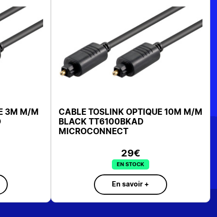
K OPTIQUE 3M M/M
CABLE TOSLINK OPTIQUE 10
T630BKAD
BLACK TT6100BKAD
MICROCONNECT
15€
29€
N STOCK
EN STOCK
savoir +
En savoir +