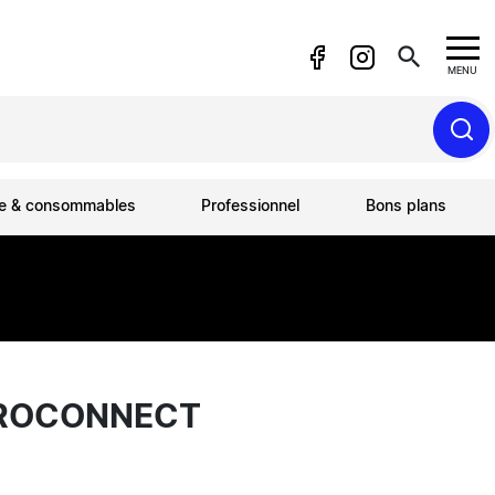
search
MENU
ue & consommables
Professionnel
Bons plans
CROCONNECT