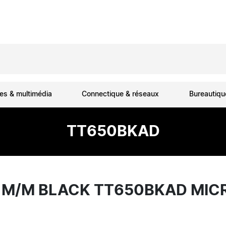
es & multimédia
Connectique & réseaux
Bureautiq
TT650BKAD
M M/M BLACK TT650BKAD MI