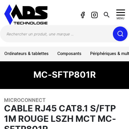
Panneau de gestion des cookies
search
MENU
Ordinateurs & tablettes
Composants
Périphériques & mul
MC-SFTP801R
MICROCONNECT
CABLE RJ45 CAT8.1 S/FTP
1M ROUGE LSZH MCT MC-