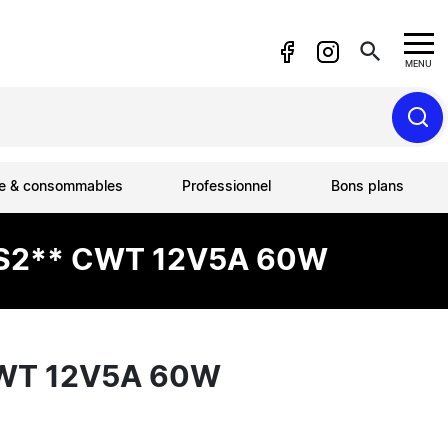
search
MENU
ue & consommables
Professionnel
Bons plans
S2** CWT 12V5A 60W
WT 12V5A 60W