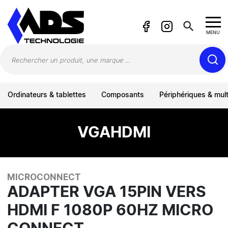
Panneau de gestion des cookies
search
MENU
Ordinateurs & tablettes
Composants
Périphériques & mul
VGAHDMI
MICROCONNECT
ADAPTER VGA 15PIN VERS
HDMI F 1080P 60HZ MICRO