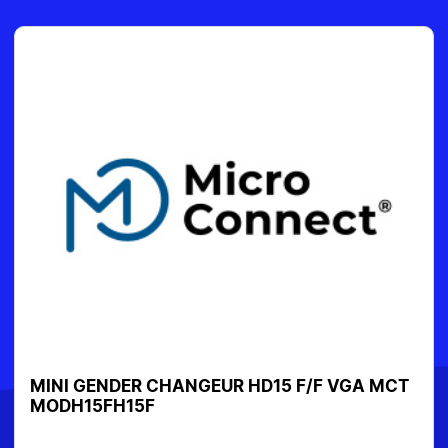
NI GENDER CHANGEUR HD15 F/F VGA MCT
ADAP
DH15FH15F
0301