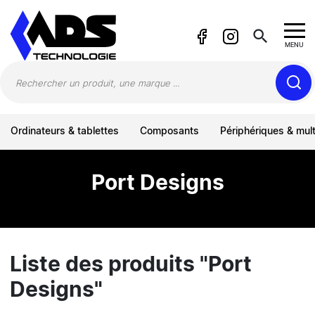
Panneau de gestion des cookies
search
MENU
Ordinateurs & tablettes
Composants
Périphériques & mul
Port Designs
Liste des produits "Port
Designs"