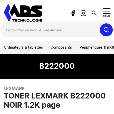
Panneau de gestion des cookies
search
MENU
Ordinateurs & tablettes
Composants
Périphériques & mul
B222000
LEXMARK
TONER LEXMARK B222000
NOIR 1.2K page