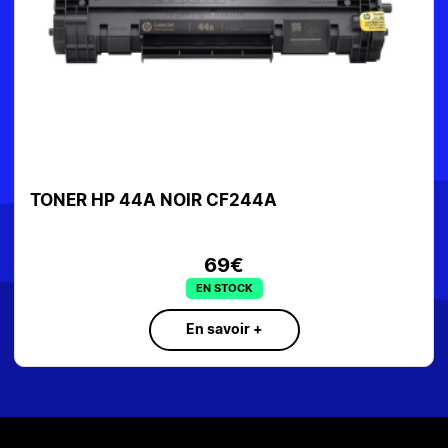
TONER HP 44A NOIR CF244A
T
69€
EN STOCK
En savoir +