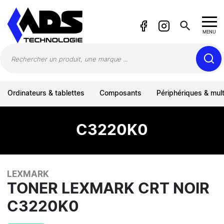
Panneau de gestion des cookies
search
MENU
Ordinateurs & tablettes
Composants
Périphériques & mul
C3220K0
LEXMARK
TONER LEXMARK CRT NOIR
C3220K0