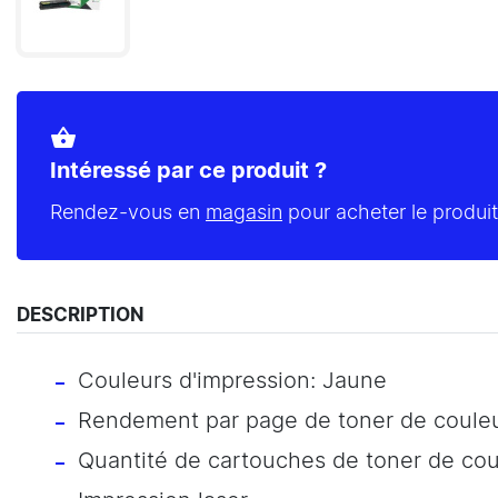
shopping_basket
Intéressé par ce produit ?
Rendez-vous en
magasin
pour acheter le produit
DESCRIPTION
Couleurs d'impression: Jaune
Rendement par page de toner de couleu
Quantité de cartouches de toner de coul