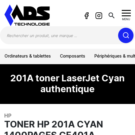
Panneau de gestion des cookies
search
MENU
Ordinateurs & tablettes
Composants
Périphériques & mul
201A toner LaserJet Cyan
authentique
HP
TONER HP 201A CYAN