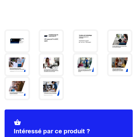
shopping_basket
Intéressé par ce produit ?