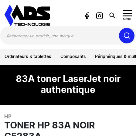
Panneau de gestion des cookies
search
MENU
Ordinateurs & tablettes
Composants
Périphériques & mul
83A toner LaserJet noir
authentique
HP
TONER HP 83A NOIR