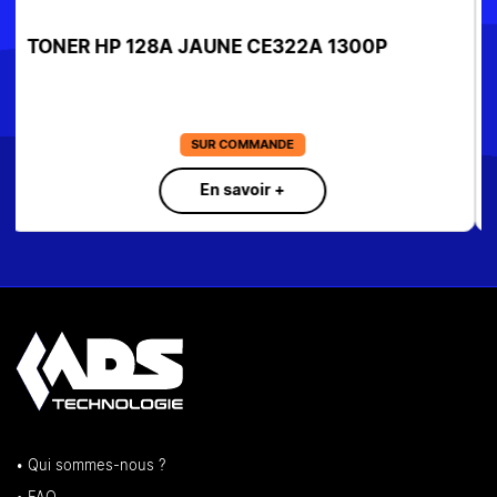
TONER HP 415A JAUNE W2032A 2100 PAGES
155€
EN STOCK
En savoir +
• Qui sommes-nous ?