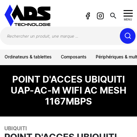
Panneau de gestion des cookies
search
MENU
Ordinateurs & tablettes
Composants
Périphériques & mul
POINT D'ACCES UBIQUITI
UAP-AC-M WIFI AC MESH
1167MBPS
UBIQUITI