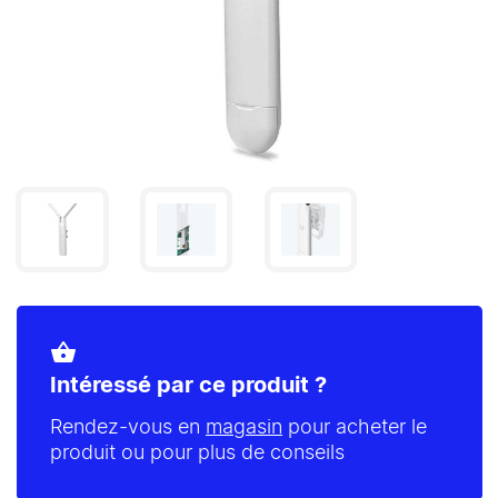
shopping_basket
Intéressé par ce produit ?
Rendez-vous en
magasin
pour acheter le
produit ou pour plus de conseils