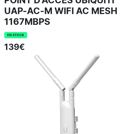
POINT D'ACCES UBIQUITI
UAP-AC-M WIFI AC MESH
1167MBPS
EN STOCK
139€