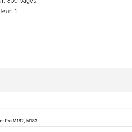
ur: 850 pages
eur: 1
rJet Pro M182, M183