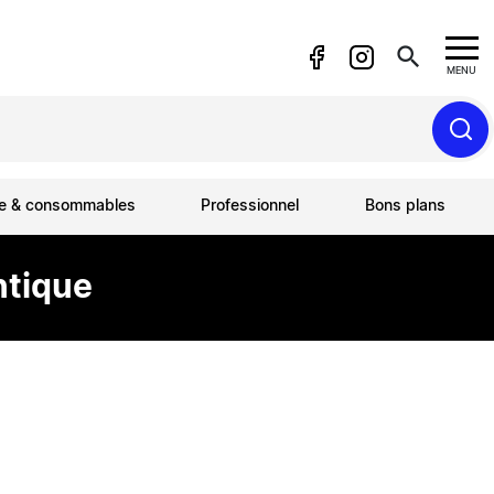
search
MENU
ue & consommables
Professionnel
Bons plans
ntique