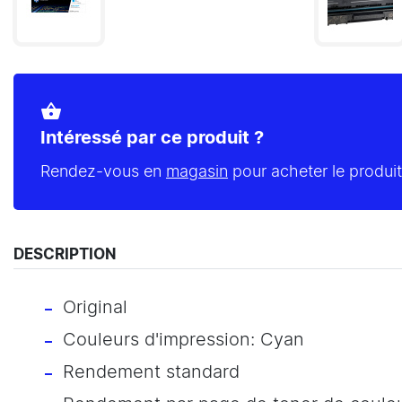
shopping_basket
Intéressé par ce produit ?
Rendez-vous en
magasin
pour acheter le produit
DESCRIPTION
Original
Couleurs d'impression: Cyan
Rendement standard